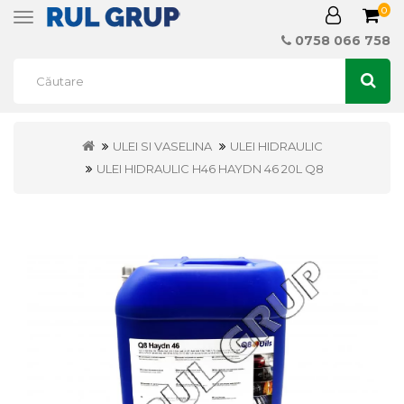
0
Toggle
navigation
0758 066 758
ULEI SI VASELINA
ULEI HIDRAULIC
ULEI HIDRAULIC H46 HAYDN 46 20L Q8