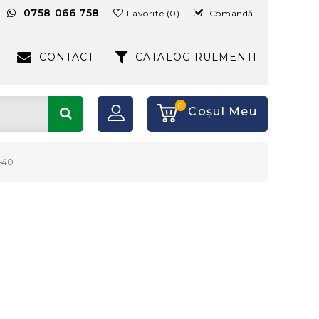
:
0758 066 758
Favorite (0)
Comandă
CONTACT
CATALOG RULMENTI
0
Coşul Meu
-40