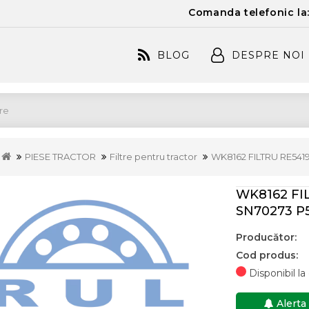
Comanda telefonic la
BLOG
DESPRE NOI
PIESE TRACTOR
Filtre pentru tractor
WK8162 FILTRU RE5419
WK8162 FIL
SN70273 P
Producător:
Cod produs:
Disponibil l
Alerta