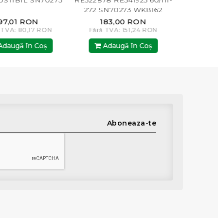
TIBIL SN70273
RE522878 RE541925 60/111-
ORIGINAL R
272 SN70273 WK8162
272 SN7
P551422
P5
7,01 RON
183,00 RON
285
TVA: 80,17 RON
Fără TVA: 151,24 RON
Fără TVA
augă în Coş
Adaugă în Coş
Adau
Aboneaza-te