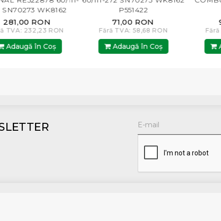
AL RE522878 60/111-
60/111-272 SN70273 WK8162
COMBUS
 SN70273 WK8162
P551422
P551422
281,00 RON
71,00 RON
9
ă TVA: 232,23 RON
Fără TVA: 58,68 RON
Fără 
Adaugă în Coş
Adaugă în Coş
Ad
SLETTER