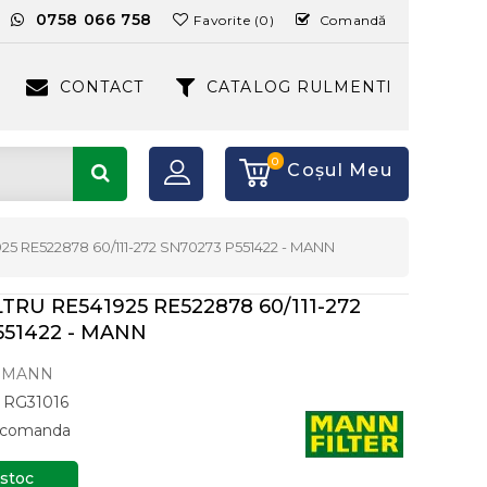
:
0758 066 758
Favorite (0)
Comandă
CONTACT
CATALOG RULMENTI
0
Coşul Meu
25 RE522878 60/111-272 SN70273 P551422 - MANN
TRU RE541925 RE522878 60/111-272
551422 - MANN
MANN
RG31016
a comanda
 stoc