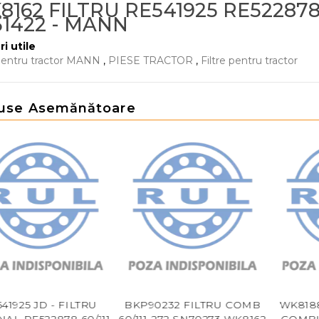
162 FILTRU RE541925 RE522878 
51422 - MANN
ri utile
 pentru tractor MANN
,
PIESE TRACTOR
,
Filtre pentru tractor
use Asemănătoare
1925 JD - FILTRU
BKP90232 FILTRU COMB
WK8188