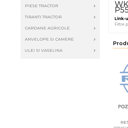
WK8
PIESE TRACTOR
P5
TIRANTI TRACTOR
Link-u
Filtre
CARDANE AGRICOLE
ANVELOPE SI CAMERE
Prod
ULEI SI VASELINA
51422 DON - FILTRU
RE522878 JD - FILTRU
RE54