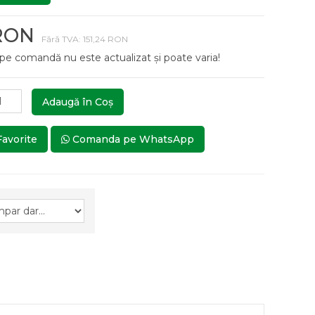
 RON
Fără TVA: 151,24 RON
 pe comandă nu este actualizat și poate varia!
Adaugă în Coş
Favorite
Comanda pe WhatsApp