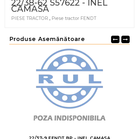
22/38-62 S57622 - INEL
CAMASA
PIESE TRACTOR
,
Piese tractor FENDT
Produse Asemănătoare
22/37-9 FENDT BP - INEL CAMASA