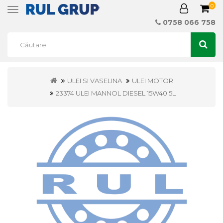
0
Toggle
navigation
0758 066 758
ULEI SI VASELINA
ULEI MOTOR
23374 ULEI MANNOL DIESEL 15W40 5L