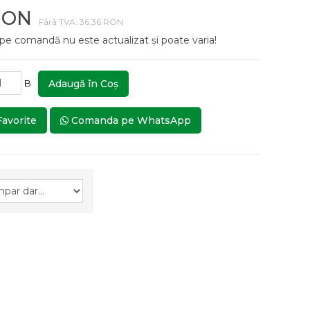
RON
Fără TVA: 36,36 RON
 pe comandă nu este actualizat și poate varia!
B
Adaugă în Coş
Favorite
Comanda pe WhatsApp