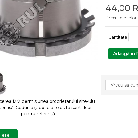
44,00 
Prețul pieselor
Cantitate
Adaugă in 
rea fără permisiunea proprietarului site-ului
terzisă! Codurile și pozele folosite sunt doar
pentru referință.
iere