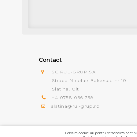
Contact
SC.RUL-GRUP.SA
Strada Nicolae Balcescu nr.10
Slatina, Olt
+4 0758 066 758
slatina@rul-grup.ro
Folosim cookie-uri pentru personaliza continut