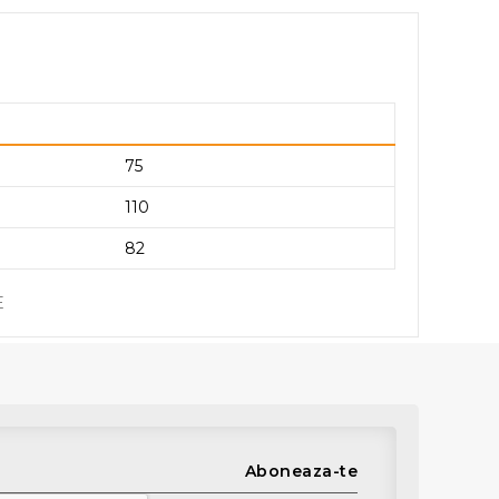
75
110
82
E
Aboneaza-te