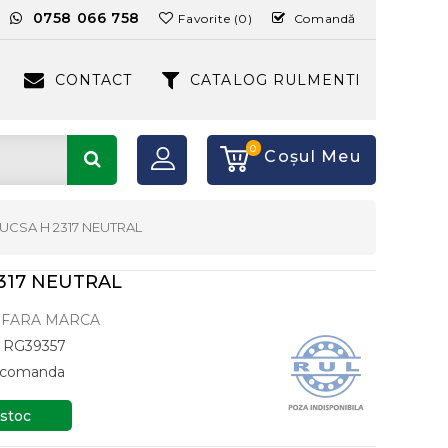
:
0758 066 758
Favorite (0)
Comandă
CONTACT
CATALOG RULMENTI
0
Coşul Meu
UCSA H 2317 NEUTRAL
317 NEUTRAL
FARA MARCA
RG39357
a comanda
 stoc