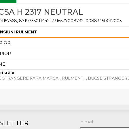
CSA H 2317 NEUTRAL
01157568, 8719735011442, 7316577008732, 00883450012003
NSIUNI RULMENT
RIOR
RIOR
ME
ri utile
E STRANGERE FARA MARCA
,
RULMENTI
,
BUCSE STRANGER
SLETTER