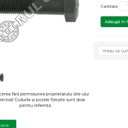
Cantitate
Adaugă in 
rea fără permisiunea proprietarului site-ului
terzisă! Codurile și pozele folosite sunt doar
pentru referință.
iere