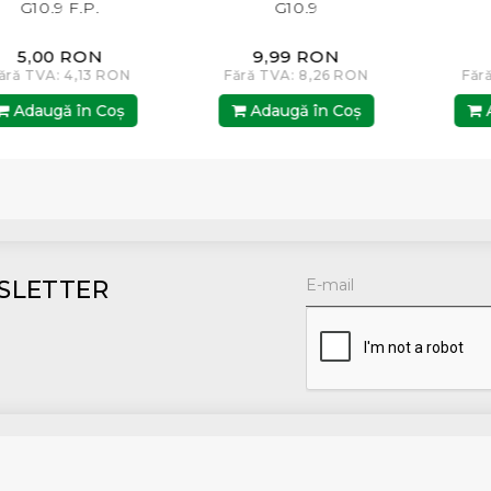
G10.9 F.P.
G10.9
G8
5,00 RON
9,99 RON
4,
 TVA: 4,13 RON
Fără TVA: 8,26 RON
Fără TV
daugă în Coş
Adaugă în Coş
Adau
SLETTER