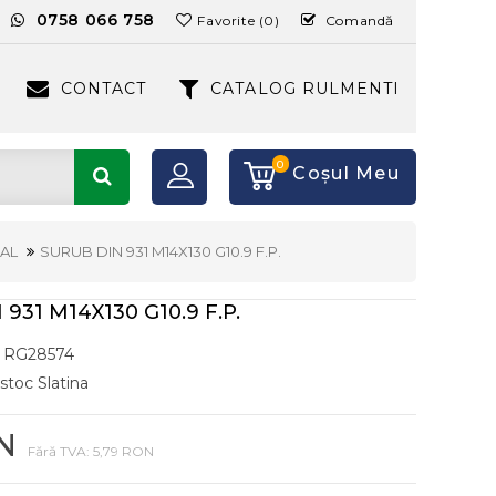
:
0758 066 758
Favorite (0)
Comandă
CONTACT
CATALOG RULMENTI
0
Coşul Meu
AL
SURUB DIN 931 M14X130 G10.9 F.P.
931 M14X130 G10.9 F.P.
RG28574
 stoc Slatina
N
Fără TVA: 5,79 RON