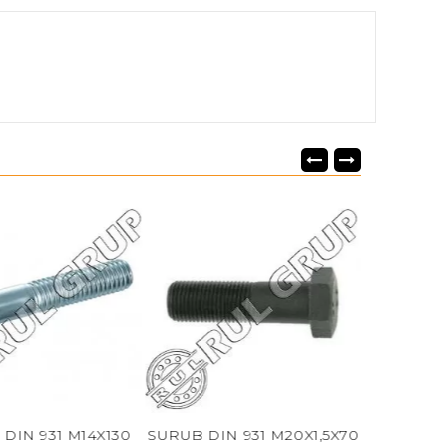
N 931 M14X130
SURUB DIN 931 M20X1,5X70
SURUB DIN 