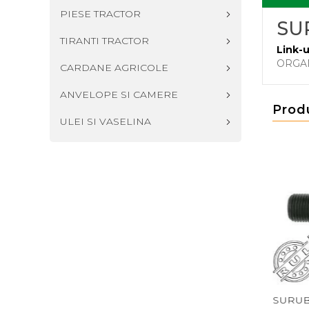
PIESE TRACTOR
SUR
TIRANTI TRACTOR
Link-u
ORGA
CARDANE AGRICOLE
ANVELOPE SI CAMERE
Prod
ULEI SI VASELINA
DIN 931 M20X1,5X70
SURUB DIN 933 M14X130
SURUB DI