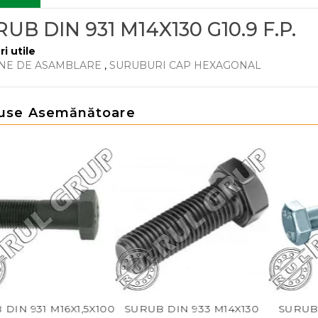
UB DIN 931 M14X130 G10.9 F.P.
ri utile
NE DE ASAMBLARE
,
SURUBURI CAP HEXAGONAL
use Asemănătoare
N 931 M16X1,5X100
SURUB DIN 933 M14X130
SURUB DI