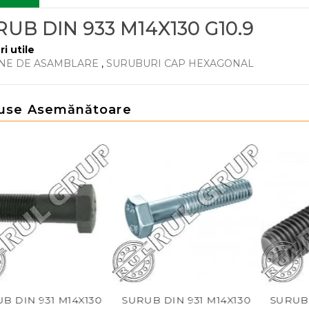
UB DIN 933 M14X130 G10.9
ri utile
NE DE ASAMBLARE
,
SURUBURI CAP HEXAGONAL
use Asemănătoare
IN 931 M14X130
SURUB DIN 931 M14X130
SURUB DIN