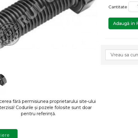
Cantitate
Adaugă in 
rea fără permisiunea proprietarului site-ului
terzisă! Codurile și pozele folosite sunt doar
pentru referință.
iere