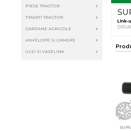
PIESE TRACTOR
SUR
TIRANTI TRACTOR
Link-u
ORGA
CARDANE AGRICOLE
ANVELOPE SI CAMERE
Prod
ULEI SI VASELINA
B DIN 933 M16X60
SURUB DIN 933 M14X130
SURUB D