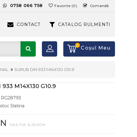
:
0758 066 758
Favorite (0)
Comandă
CONTACT
CATALOG RULMENTI
0
Coşul Meu
ONAL
SURUB DIN 933 M14X130 G10.9
 933 M14X130 G10.9
RG28793
 stoc Slatina
ON
Fără TVA: 8,26 RON