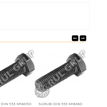
 933 M16X130
SURUB DIN 933 M16X60
SURUB DIN 