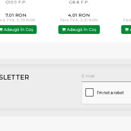
G10.9 F.P.
G8.8 F.P.
7,01 RON
4,01 RON
4,
 TVA: 5,79 RON
Fără TVA: 3,31 RON
Fără TV
daugă în Coş
Adaugă în Coş
Adau
SLETTER