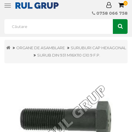
0
Toggle
navigation
0758 066 758
ORGANE DE ASAMBLARE
SURUBURI CAP HEXAGONAL
SURUB DIN 931 M16X110 G10.9 F.P.