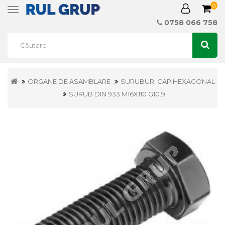
0
Toggle
navigation
0758 066 758
ORGANE DE ASAMBLARE
SURUBURI CAP HEXAGONAL
SURUB DIN 933 M16X110 G10.9