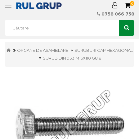
0
Toggle
navigation
0758 066 758
ORGANE DE ASAMBLARE
SURUBURI CAP HEXAGONAL
SURUB DIN 933 M16X110 G8.8