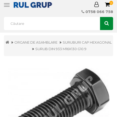
0
Toggle
navigation
0758 066 758
ORGANE DE ASAMBLARE
SURUBURI CAP HEXAGONAL
SURUB DIN 933 M16X130 G10.9