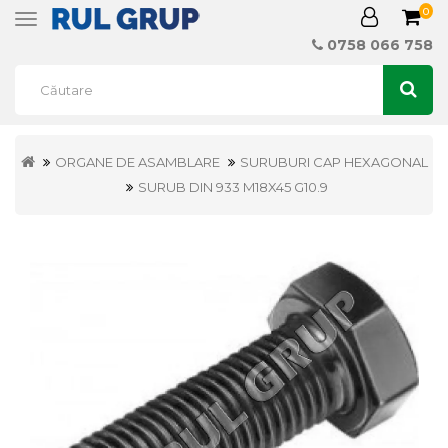
0
Toggle
navigation
0758 066 758
ORGANE DE ASAMBLARE
SURUBURI CAP HEXAGONAL
SURUB DIN 933 M18X45 G10.9