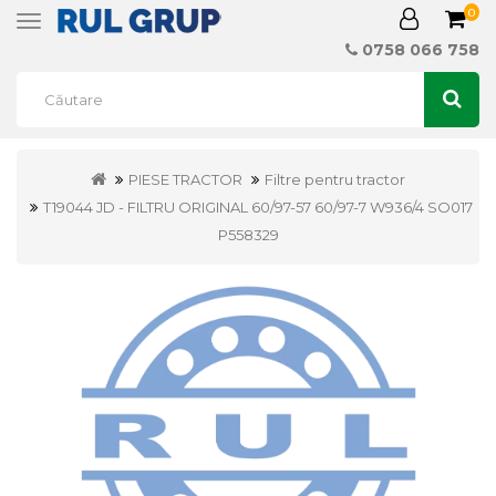
0
Toggle
navigation
0758 066 758
PIESE TRACTOR
Filtre pentru tractor
T19044 JD - FILTRU ORIGINAL 60/97-57 60/97-7 W936/4 SO017
P558329