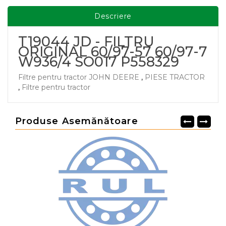
Descriere
T19044 JD - FILTRU
ORIGINAL 60/97-57 60/97-7
W936/4 SO017 P558329
Filtre pentru tractor JOHN DEERE
,
PIESE TRACTOR
,
Filtre pentru tractor
Produse Asemănătoare