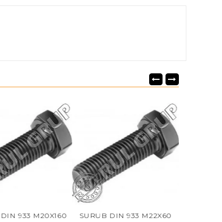
IN 933 M20X160
SURUB DIN 933 M22X60
SURUB DIN