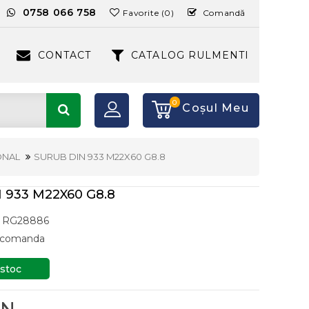
:
0758 066 758
Favorite (0)
Comandă
CONTACT
CATALOG RULMENTI
0
Coşul Meu
ONAL
SURUB DIN 933 M22X60 G8.8
 933 M22X60 G8.8
RG28886
a comanda
 stoc