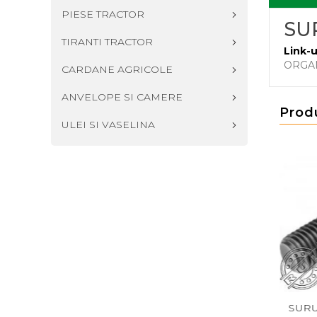
PIESE TRACTOR
SU
TIRANTI TRACTOR
Link-u
ORGA
CARDANE AGRICOLE
ANVELOPE SI CAMERE
Prod
ULEI SI VASELINA
UB DIN 933 M22X60
SURUB DIN 933 M22X130
SURUB