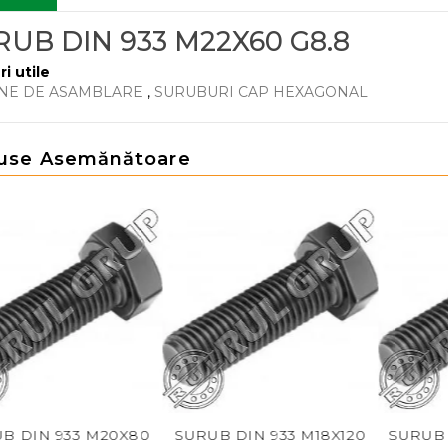
RUB DIN 933 M22X60 G8.8
ri utile
NE DE ASAMBLARE
,
SURUBURI CAP HEXAGONAL
use Asemănătoare
 DIN 933 M20X80
SURUB DIN 933 M18X120
SURUB D