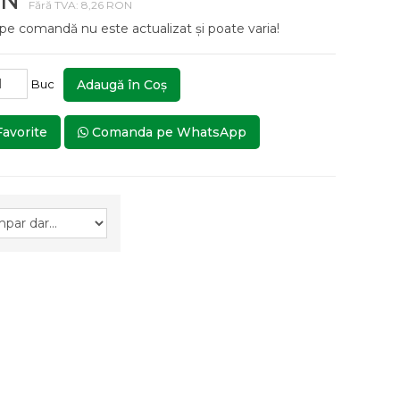
ON
Fără TVA: 8,26 RON
 pe comandă nu este actualizat și poate varia!
Buc
Adaugă în Coş
Favorite
Comanda pe WhatsApp