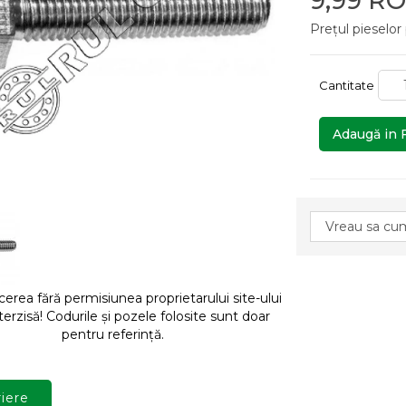
9,99 R
Prețul pieselor
Cantitate
Adaugă in 
rea fără permisiunea proprietarului site-ului
terzisă! Codurile și pozele folosite sunt doar
pentru referință.
iere