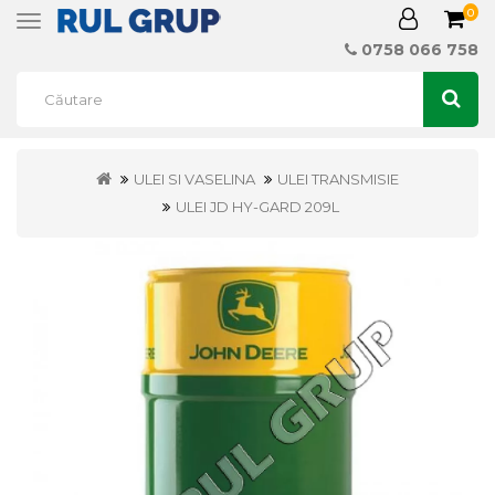
0
Toggle
navigation
0758 066 758
ULEI SI VASELINA
ULEI TRANSMISIE
ULEI JD HY-GARD 209L