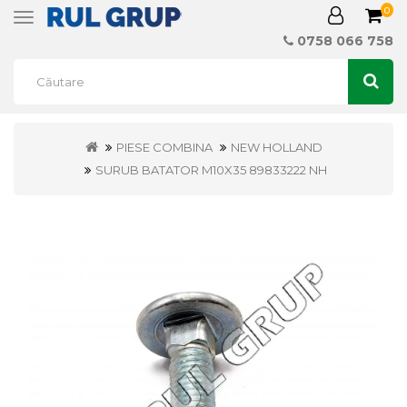
0
Toggle
navigation
0758 066 758
PIESE COMBINA
NEW HOLLAND
SURUB BATATOR M10X35 89833222 NH