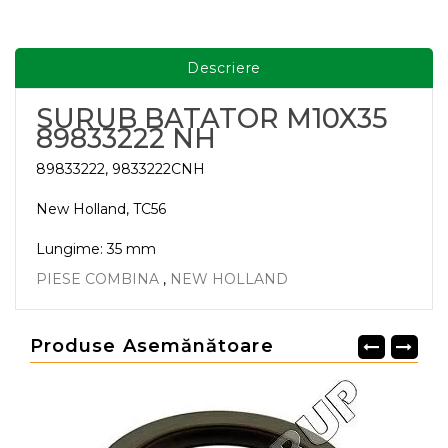
Descriere
SURUB BATATOR M10X35
89833222 NH
89833222, 9833222CNH
New Holland, TC56
Lungime: 35 mm
PIESE COMBINA
,
NEW HOLLAND
Produse Asemănătoare