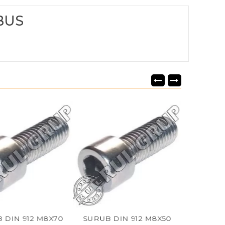
BUS
DIN 912 M8X70
SURUB DIN 912 M8X50
SURUB DI