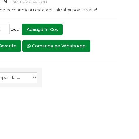
ON
Fără TVA: 0,66 RON
 pe comandă nu este actualizat și poate varia!
Buc
Adaugă în Coş
Favorite
Comanda pe WhatsApp