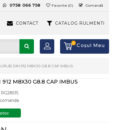
:
0758 066 758
Favorite (0)
Comandă
CONTACT
CATALOG RULMENTI
0
Coşul Meu
SURUB DIN 912 M8X30 G8.8 CAP IMBUS
 912 M8X30 G8.8 CAP IMBUS
RG28515
a comanda
 stoc