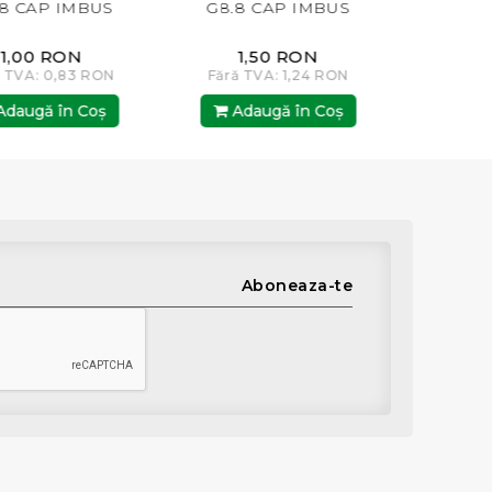
8 CAP IMBUS
G8.8 CAP IMBUS
G8.8 
1,00 RON
1,50 RON
1,
TVA: 0,83 RON
Fără TVA: 1,24 RON
Fără TV
augă în Coş
Adaugă în Coş
Adau
Aboneaza-te