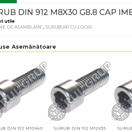
RUB DIN 912 M8X30 G8.8 CAP IM
ri utile
NE DE ASAMBLARE
,
SURUBURI CU LOCAS
use Asemănătoare
B DIN 912 M10X40
SURUB DIN 912 M12X35
SURUB 