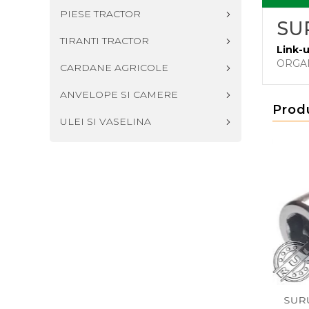
PIESE TRACTOR
SU
TIRANTI TRACTOR
Link-u
ORGA
CARDANE AGRICOLE
ANVELOPE SI CAMERE
Prod
ULEI SI VASELINA
RUB DIN 912 M8X70
SURUB DIN 912 M8X50
SURU