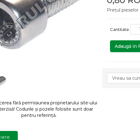
0,80 R
Prețul pieselor
Cantitate
Adaugă in 
rea fără permisiunea proprietarului site-ului
terzisă! Codurile și pozele folosite sunt doar
pentru referință.
iere